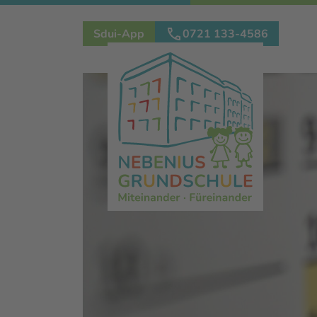
Direkt
Sdui-App
0721 133-4586
zum
Inhalt