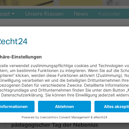
zept
Unsere Klassen
News
Kalender
ir
Wir
15.09.2026
17.0
19:00 - 20:00 Uhr
10:00
Erstklasselternabend
Gottes
Klassenzimmer 1a/1b
evange
ir
Wir
05.11.2026
pädagogischer Tag der Nebenius