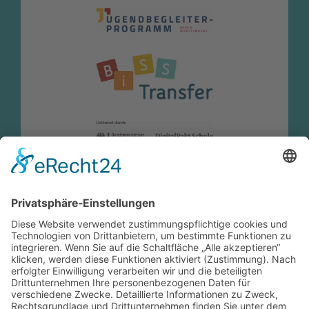
Nebenius-Grundschule
Nebeniusstraße 22 | 76137 Karlsruhe
0721 133-4586
poststelle@04129926.schule.bwl.de
Footer
Cookie-Einstellungen