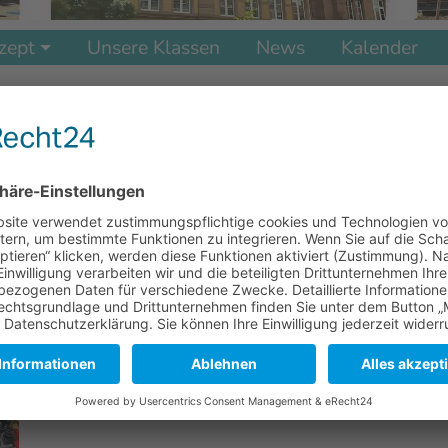
zept
Unsere Klassen
News
Kalender
Unsere Schule