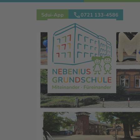
Direkt
Sdui-App
0721 133-4586
zum
Inhalt